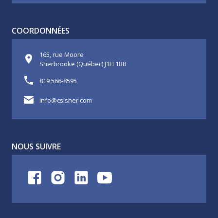
COORDONNÉES
165, rue Moore
Sherbrooke (Québec) J1H 1B8
819 566-8595
info@csisher.com
NOUS SUIVRE